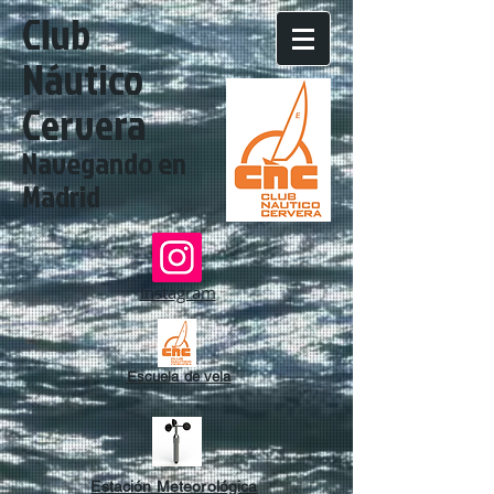
​​Club
Náutico
Cervera
Navegando en
Madrid
Instagram
Escuela de vela
Estación Meteorológica