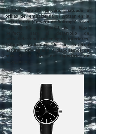
El Club Náutico Cervera, situado a
orillas del embalse de El Atazar en la
sierra norte (Cervera de Buitrago) a tan
solo 80 Km de Madrid, es el lugar
perfecto para el desarrollo de
actividades náuticas en aguas interiores.
Estamos rodeados de un entorno
natural privilegiado y disponemos de
más de 10 km² de superficie de
navegación.